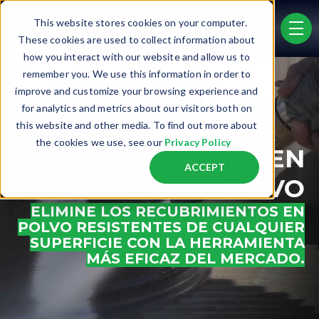
Skip to main content
This website stores cookies on your computer.
men
These cookies are used to collect information about
how you interact with our website and allow us to
remember you. We use this information in order to
improve and customize your browsing experience and
for analytics and metrics about our visitors both on
this website and other media. To find out more about
the cookies we use, see our
Privacy Policy
RECUBRIMIENTO EN
ACCEPT
POLVO
ELIMINE LOS RECUBRIMIENTOS EN
POLVO RESISTENTES DE CUALQUIER
SUPERFICIE CON LA HERRAMIENTA
MÁS EFICAZ DEL MERCADO.