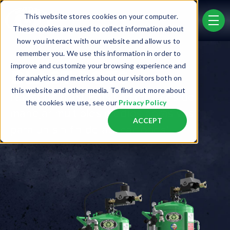
Skip to main content
This website stores cookies on your computer.
men
These cookies are used to collect information about
how you interact with our website and allow us to
remember you. We use this information in order to
improve and customize your browsing experience and
BLAST POTS
for analytics and metrics about our visitors both on
this website and other media. To find out more about
Nuestros Blast Pots son capaces de
the cookies we use, see our
Privacy Policy
manejar múltiples medios abrasivos
ACCEPT
para un sin fin de aplicaciones!