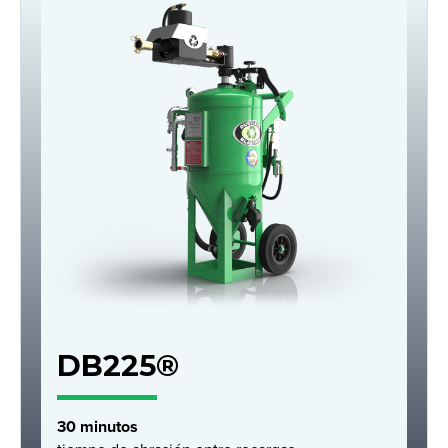
DB225®
30 minutos