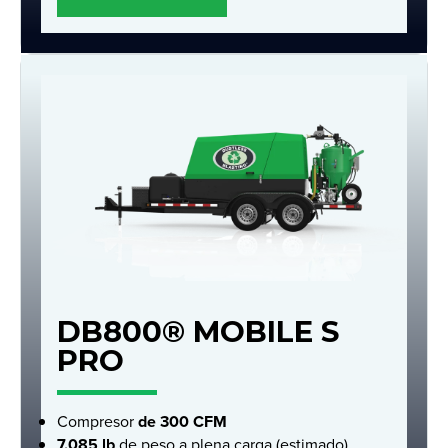
DB800® MOBILE S
PRO
Compresor
de 300 CFM
7.085 lb
de peso a plena carga (estimado)